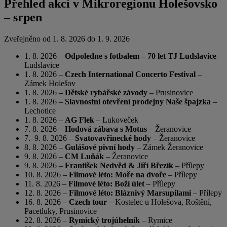
Přehled akcí v Mikroregionu Holešovsko
– srpen
Zveřejněno od 1. 8. 2026 do 1. 9. 2026
1. 8. 2026 –
Odpoledne s fotbalem
– 70 let TJ Ludslavice
–
Ludslavice
1. 8. 2026 –
Czech International Concerto Festival
–
Zámek Holešov
1. 8. 2026 –
Dětské rybářské závody
– Prusinovice
1. 8. 2026 –
Slavnostní otevření prodejny Naše špajzka
–
Lechotice
1. 8. 2026 –
AG Flek
– Lukoveček
7. 8. 2026 –
Hodová zábava s Motus
– Žeranovice
7.–9. 8. 2026 –
Svatovavřinecké hody
– Žeranovice
8. 8. 2026 –
Gulášové pivní hody
– Zámek Žeranovice
9. 8. 2026 –
CM Luňák
– Žeranovice
9. 8. 2026 –
František Nedvěd & Jiří Březík
– Přílepy
10. 8. 2026 –
Filmové léto: Moře na dvoře
– Přílepy
11. 8. 2026 –
Filmové léto: Boží úlet
– Přílepy
12. 8. 2026 –
Filmové léto: Bláznivý Marsupilami
– Přílepy
16. 8. 2026 –
Czech tour
– Kostelec u Holešova, Roštění,
Pacetluky, Prusinovice
22. 8. 2026 –
Rymický trojúhelník
– Rymice