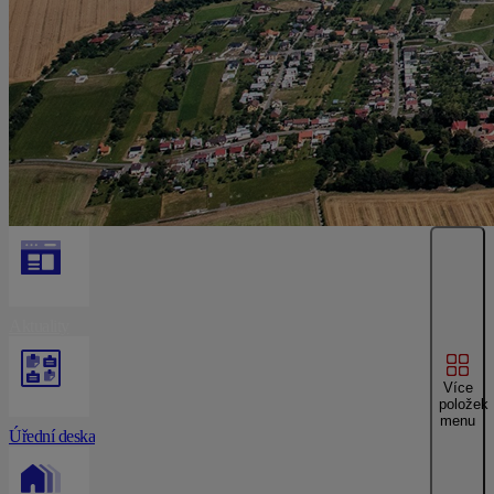
Aktuality
Více
položek
menu
Úřední deska